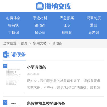
心得体会
事迹材料
应急预案
规章制度
答辩状
请假条
证明
通知
主持词
解说词
颁奖词
导游词
当前位置：
首页
>
实用文档
>
请假条
请假条
w
小学请假条
2025-04-08
现如今，我们最熟悉的就是请假条了，请假条要求
实事求是，不夸张，避免“找借口”的嫌疑。那要怎
么写好请假条呢？下面是小编整理的小学请假条，
仅供参考，大家一起来看看吧。小学请假条1...
w
寒假提前离校的请假条