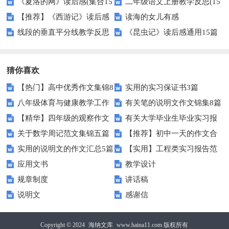
《夏洛的网》读后感(集合15
二年级语文上册教学反思(15
【推荐】《西游记》读后感
读海的女儿有感
篇)
篇)
线段的垂直平分线教学反思
《昆虫记》读后感通用15篇
猜你喜欢
【热门】高中优秀作文集锦8
实用的实习保证书3篇
八年级体育与健康教学工作
有关笔的说明文作文锦集8篇
篇
【精华】四年级的观察作文
有关大学毕业生毕业实习报
总结
关于数学周记范文集锦五篇
【推荐】初中一天的作文合
300字3篇
告范文汇编五篇
实用的说明文的作文汇总5篇
【实用】工程类实习报告范
集八篇
应用文书
教学设计
文汇编六篇
规章制度
讲话稿
说明文
感谢信
Copyright © 2024
海纳文库
www.haina11.com 版权所有