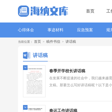
首页
工
心得体会
事迹材料
应急预案
规
首页
稿件书信
讲话稿
当前位置：
>
>
讲话稿
w
春季开学校长讲话稿
在发展不断提速的社会中，我们越来越
文稿。那要怎么写好讲话稿呢？以下是小
w
春运工作讲话稿