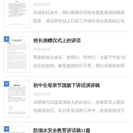
2024-10-30
在现实社会中，我们都跟讲话稿有着直接或间接的
联系，讲话稿包括人们在工作场合当众发表的口头
讲话文稿，和参加各种社会活动所发表的讲话文
稿。如何写一份恰当的讲话稿呢？以下是小...
w
校长捐赠仪式上的讲话
2024-10-30
尊敬的各位来宾、老师们、同学们：大家下午好!在
这生机勃勃、春意盎然的日子里，我们全校师生怀
着万分激动的心情迎来了&quot;&quot;的各位志愿
者光临我校，今天，他们带着对社会的责任，对我
w
初中生母亲节国旗下讲话演讲稿
校...
2024-10-30
演讲稿可以提高演讲人的自信心，有助发言人更好
地展现自己。在日常生活和工作中，在很多情况下
我们需要用到演讲稿，你写演讲稿时总是没有新
意？下面是小编为大家收集的初中生母亲节...
w
防溺水安全教育讲话稿11篇