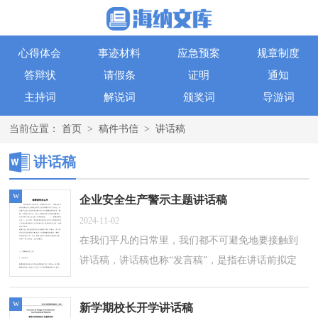
心得体会
事迹材料
应急预案
规章制度
答辩状
请假条
证明
通知
主持词
解说词
颁奖词
导游词
当前位置：
首页
>
稿件书信
>
讲话稿
讲话稿
w
企业安全生产警示主题讲话稿
2024-11-02
在我们平凡的日常里，我们都不可避免地要接触到
讲话稿，讲话稿也称“发言稿”，是指在讲话前拟定
的书面稿子。你写讲话稿时总是无从下笔？以下是
小编为大家收集的企业安全生产警示主...
w
新学期校长开学讲话稿