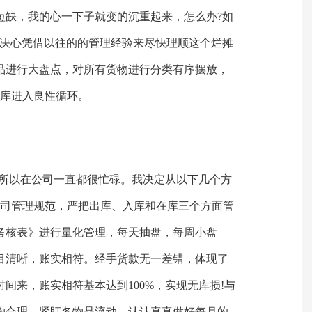
短缺，我的心一下子就变的沉重起来，怎么办?如
，决心凭借以往的的管理经验来尽快理顺这个烂摊
品进行大盘点，对所有货物进行分类有序摆放，
仓库进入良性循环。
!所以在公司一直都很忙碌。我决定从以下几个方
公司管理规范，严把出库、入库和在库三个方面管
考核表》进行量化管理，每天抽盘，每周小盘
目清晰，账实相符。经手货款无一差错，体现了
间来，账实相符基本达到100%，实现无库损!与
构合理。紧盯各物品流动，认认真真做好每月的