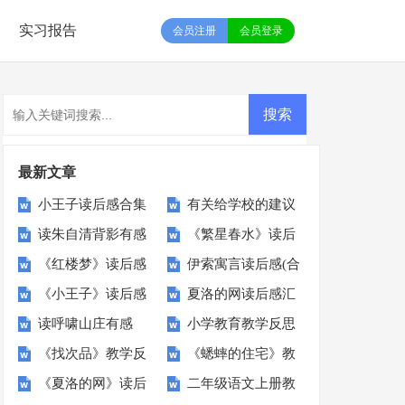
实习报告
会员注册
会员登录
最新文章
小王子读后感合集
有关给学校的建议
读朱自清背影有感
《繁星春水》读后
15篇
书14篇
《红楼梦》读后感
伊索寓言读后感(合
感15篇
《小王子》读后感
夏洛的网读后感汇
精选15篇
集15篇)
读呼啸山庄有感
小学教育教学反思
集锦15篇
编15篇
《找次品》教学反
《蟋蟀的住宅》教
《夏洛的网》读后
二年级语文上册教
思
学反思