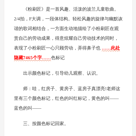
《粉刷匠》是一首风趣、活泼的波兰儿童歌曲。
2/4拍，F大调，一段体结构。轻松风趣的旋律与幽默诙
谐的歌词相结合，一方面生动地描绘了小粉刷匠在观
赏自己的劳动成果，得意炫耀自己劳动技术的同时，
表现了小粉刷匠一心只顾劳动，弄得鼻子也
……此处
隐藏7465个字……
色标记
出示颜色标记，引导幼儿观察、认识。
师：哇，红房子、黄房子、蓝房子真漂亮!老师这
里有三个颜色标记，红色的叫红标记，黄色的叫——
蓝色的叫——
三、按颜色标记回家。