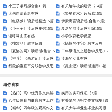
小王子读后感合集15篇
有关给学校的建议书14篇
读朱自清背影有感
《繁星春水》读后感15篇
《红楼梦》读后感精选15篇
伊索寓言读后感(合集15篇)
《小王子》读后感集锦15篇
夏洛的网读后感汇编15篇
读呼啸山庄有感
小学教育教学反思
《找次品》教学反思
《蟋蟀的住宅》教学反思
《夏洛的网》读后感(集合15
二年级语文上册教学反思(15
【推荐】《西游记》读后感
读海的女儿有感
篇)
篇)
线段的垂直平分线教学反思
《昆虫记》读后感通用15篇
猜你喜欢
【热门】高中优秀作文集锦8
实用的实习保证书3篇
八年级体育与健康教学工作
有关笔的说明文作文锦集8篇
篇
【精华】四年级的观察作文
有关大学毕业生毕业实习报
总结