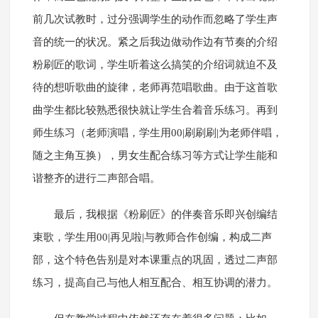
前几次试教时，过分强调学生的动作而忽略了学生声
音的统一的状况。紧之后我边做动作边有节奏的介绍
粉刷匠的歌词，学生听着这么搞笑的介绍词就迫不及
待的想听歌曲的旋律，老师再范唱歌曲。由于这首歌
曲学生都比较熟悉很快就让学生合着音乐练习。再到
师生练习（老师演唱，学生用00|刷刷刷|为老师伴唱，
随之主角互换），男女生配合练习等方式让学生能和
谐整齐的进行二声部合唱。
最后，我根据《粉刷匠》的伴奏音乐即兴创编结
束歌，学生用00|再见啦|与教师合作创编，构成二声
部，这个特色告别是对本课重点的巩固，透过二声部
练习，提高自己与他人相互配合、相互协调的潜力。